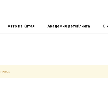
Авто из Китая
Академия детейлинга
О 
дников