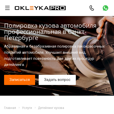
Полировка кузова автомобиля
профессиональная в Санкт-
Петербурге
Абразивная и безабразивная полировка лакокрасочных
покрытий автомобиля. Улучшает внешний вид,
подготавливает поверхность для других процедур
детейлинга.
Записаться
Задать вопрос
Главная
Услуги
Детейлинг кузова