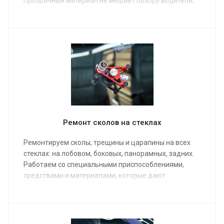
Прозрачный материал не мешает обзору водителя,
сохраняет светопропускание и помогает дольше
сохранить штатное стекло автомобиля. Для
усиления эффекта можно дополнительно нанести
керамический состав.
Ремонт сколов на стеклах
Ремонтируем сколы, трещины и царапины на всех
стеклах: на лобовом, боковых, панорамных, задних.
Работаем со специальными приспособлениями,
средствами и материалами, которые дают
превосходный эффект.