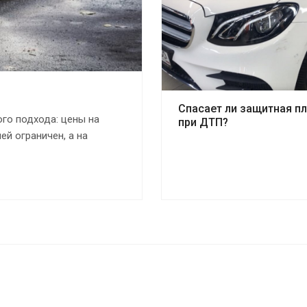
Спасает ли защитная п
ого подхода: цены на
при ДТП?
й ограничен, а на
озрачной историей.
упить автомобиль в 2026
очередь.