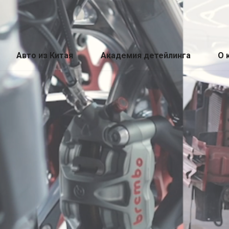
Авто из Китая
Академия детейлинга
О 