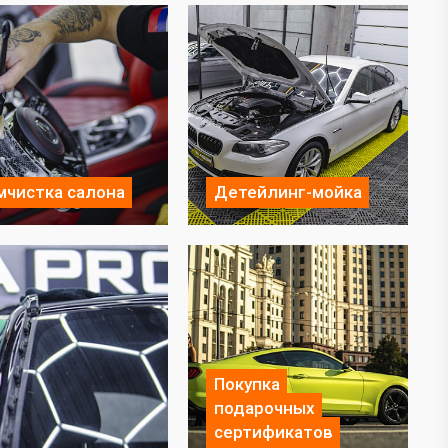
мчистка салона
Детейлинг-мойка
Покупка
подарочных
сертификатов