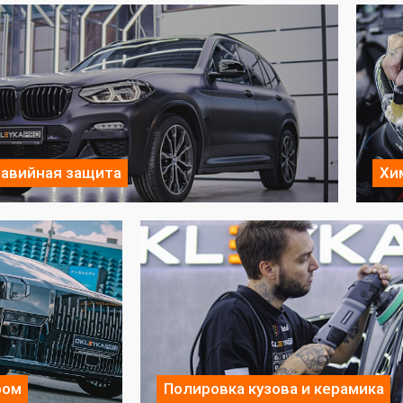
авийная защита
Хи
ром
Полировка кузова и керамика