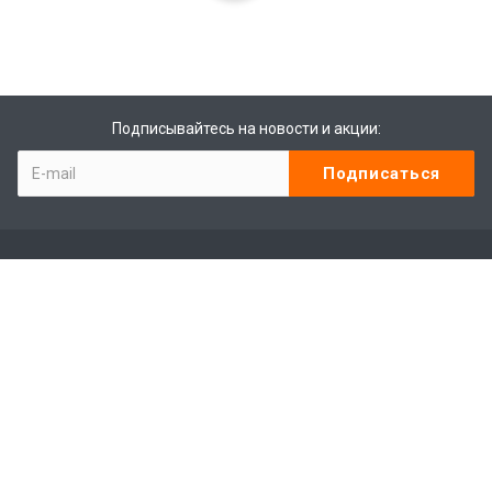
Подписывайтесь на новости и акции:
Компания
Контакты
Отзывы
Программа лояльности
Сотрудники
Студенты
Лицензии