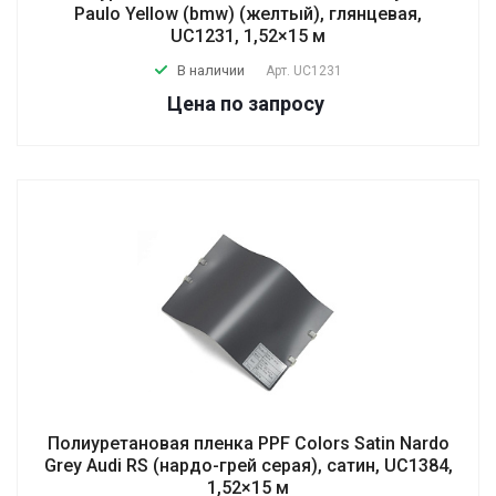
Paulo Yellow (bmw) (желтый), глянцевая,
UC1231, 1,52×15 м
В наличии
Арт.
UC1231
Цена по зап
р
осу
Полиуретановая пленка PPF Colors Satin Nardo
Grey Audi RS (нардо-грей серая), сатин, UC1384,
1,52×15 м