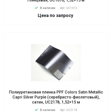
глянцевая, UC1016, 1,52×15 м
В наличии
Арт.
UC1016
Цена по зап
р
осу
Полиуретановая пленка PPF Colors Satin Metallic
Capri Silver Purple (серебристо-фиолетовый),
сатин, UC2178, 1,52×15 м
В наличии
Арт.
UC2178