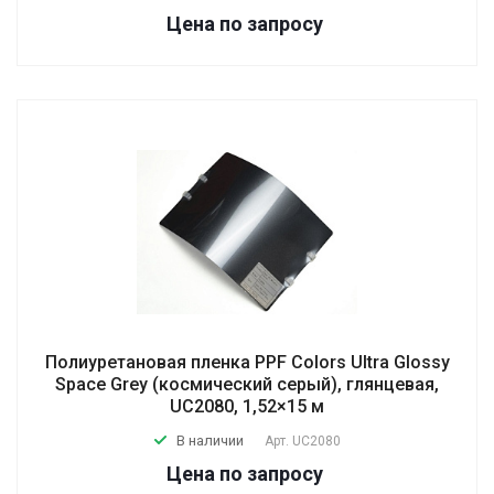
Цена по зап
р
осу
Полиуретановая пленка PPF Colors Ultra Glossy
Space Grey (космический серый), глянцевая,
UC2080, 1,52×15 м
В наличии
Арт.
UC2080
Цена по зап
р
осу