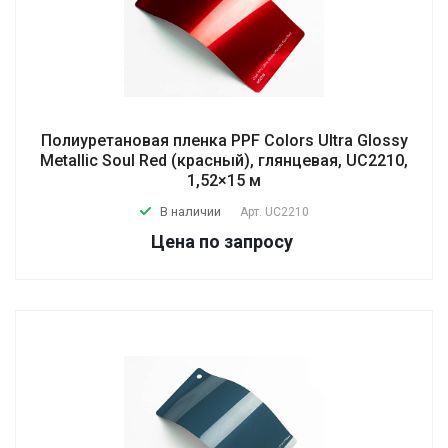
Полиуретановая пленка PPF Colors Ultra Glossy
Metallic Soul Red (красный), глянцевая, UC2210,
1,52×15 м
В наличии
Арт.
UC2210
Цена по зап
р
осу