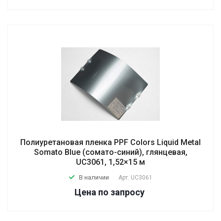
Полиуретановая пленка PPF Colors Liquid Metal
Somato Blue (сомато-синий), глянцевая,
UC3061, 1,52×15 м
В наличии
Арт.
UC3061
Цена по зап
р
осу