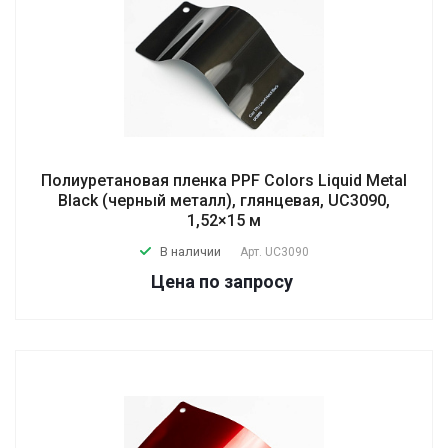
Полиуретановая пленка PPF Colors Liquid Metal
Black (черный металл), глянцевая, UC3090,
1,52×15 м
В наличии
Арт.
UC3090
Цена по зап
р
осу