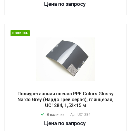
Цена по зап
р
осу
НОВИНКА
Полиуретановая пленка PPF Colors Glossy
Nardo Grey (Нардо Грей серая), глянцевая,
UC1284, 1,52×15 м
В наличии
Арт.
UC1284
Цена по зап
р
осу