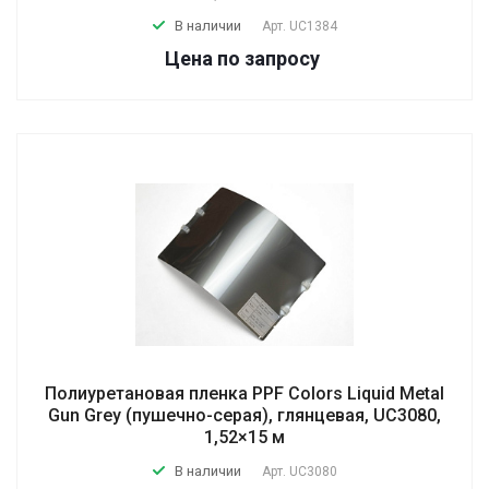
В наличии
Арт.
UC1384
Цена по зап
р
осу
Полиуретановая пленка PPF Colors Liquid Metal
Gun Grey (пушечно-серая), глянцевая, UC3080,
1,52×15 м
В наличии
Арт.
UC3080