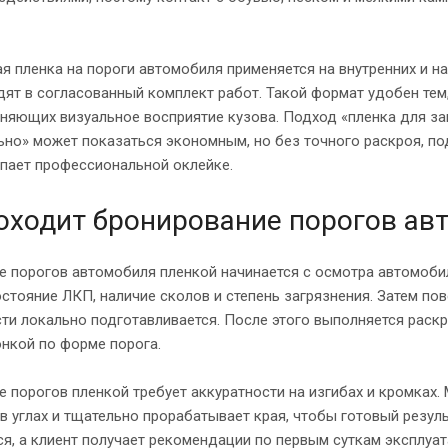
я пленка на пороги автомобиля применяется на внутренних и на
дят в согласованный комплект работ. Такой формат удобен тем
еняющих визуальное восприятие кузова. Подход «пленка для за
но» может показаться экономным, но без точного раскроя, по
упает профессиональной оклейке.
оходит бронирование порогов ав
 порогов автомобиля пленкой начинается с осмотра автомобиля
стояние ЛКП, наличие сколов и степень загрязнения. Затем по
и локально подготавливается. После этого выполняется раскр
нкой по форме порога.
 порогов пленкой требует аккуратности на изгибах и кромках.
в углах и тщательно прорабатывает края, чтобы готовый резул
я, а клиент получает рекомендации по первым суткам эксплуат