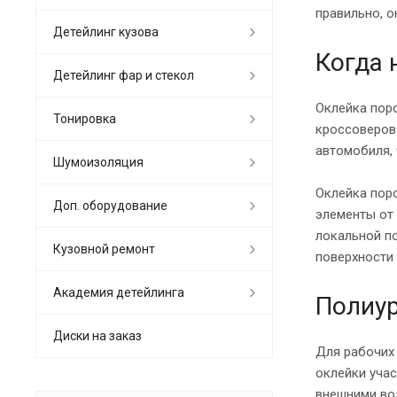
правильно, о
Детейлинг кузова
Когда 
Детейлинг фар и стекол
Оклейка пор
Тонировка
кроссоверов
автомобиля, 
Шумоизоляция
Оклейка пор
Доп. оборудование
элементы от
локальной по
Кузовной ремонт
поверхности 
Академия детейлинга
Полиур
Диски на заказ
Для рабочих 
оклейки уча
внешними воз