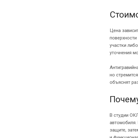
Стоимо
Цена зависи
поверхности
участки либ
уточнения м
Антигравийна
но стремитс
объяснят ра
Почем
В студии ОК
автомобиля.
защите, зат
и функционал