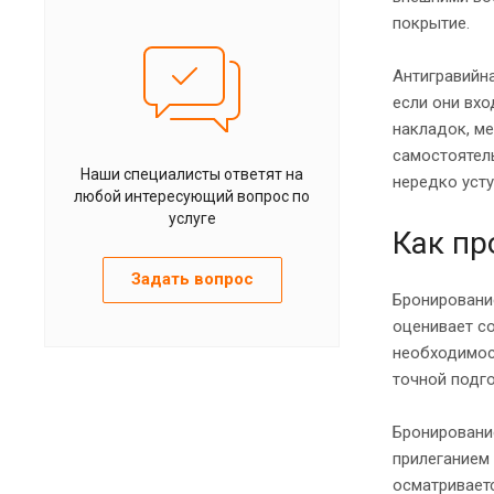
покрытие.
Антигравийна
если они вхо
накладок, м
самостоятель
Наши специалисты ответят на
нередко уст
любой интересующий вопрос по
услуге
Как пр
Задать вопрос
Бронирование
оценивает со
необходимост
точной подго
Бронирование
прилеганием 
осматриваетс