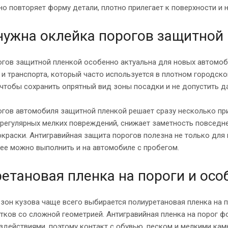
но повторяет форму детали, плотно прилегает к поверхности и
нужна оклейка порогов защитной
огов защитной пленкой особенно актуальна для новых автомоби
 и транспорта, который часто используется в плотном городск
чтобы сохранить опрятный вид зоны посадки и не допустить д
огов автомобиля защитной пленкой решает сразу несколько пр
 регулярных мелких повреждений, снижает заметность повседн
краски. Антигравийная защита порогов полезна не только для
ее можно выполнить и на автомобиле с пробегом.
етановая пленка на пороги и ос
зон кузова чаще всего выбирается полиуретановая пленка на п
стков со сложной геометрией. Антигравийная пленка на порог
действиями, поэтому контакт с обувью, песком и мелкими камн