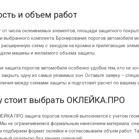
сть и объем работ
т от числа оклеиваемых элементов, площади защитного покрыт
 и выбранного комплекта. Бронирование порогов автомобиля м
о расширенную схему с заходом на кромки и прилегающие элем
одели машины и желаемого объема защиты.
я защита порогов автомобиля особенно удобна тем, кто не хоч
я закрыть одну из самых уязвимых зон. Оставьте заявку – сп
зличия между схемами защиты и подготовят расчет по вашему 
у стоит выбрать ОКЛЕЙКА.ПРО
ЛЕЙКА.ПРО защита порогов пленкой выполняется с учетом геом
 Мы не ограничиваемся формальным нанесением материала: сна
ем подбираем формат оклейки и согласовываем объем работ. Т
ьный результат без лишних операций.