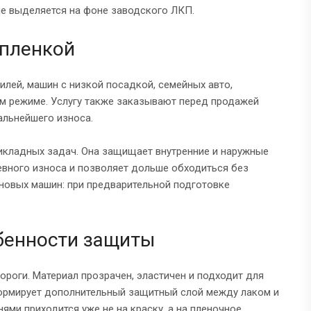
 не выделяется на фоне заводского ЛКП.
 пленкой
лей, машин с низкой посадкой, семейных авто,
ом режиме. Услугу также заказывают перед продажей
альнейшего износа.
икладных задач. Она защищает внутренние и наружные
евного износа и позволяет дольше обходиться без
 новых машин: при предварительной подготовке
обенности защиты
ороги. Материал прозрачен, эластичен и подходит для
 формирует дополнительный защитный слой между лаком и
ями приходится уже не на краску, а на пленочное