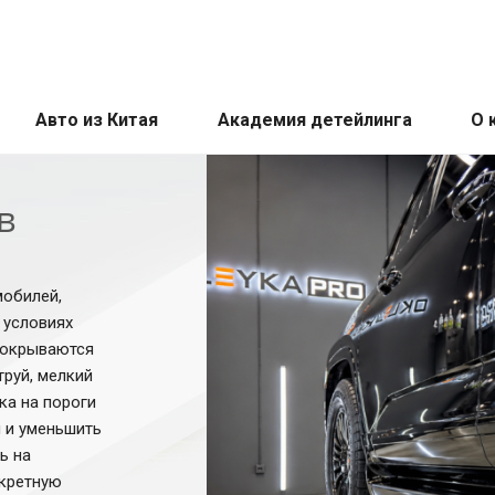
Авто из Китая
Академия детейлинга
О 
в
мобилей,
 условиях
покрываются
труй, мелкий
ка на пороги
 и уменьшить
ь на
нкретную