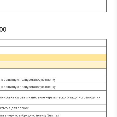
00
а
а в защитную полиуретановую пленку
а в защитную полиуретановую пленку
олировка кузова и нанесение керамического защитного покрытия
крытия для пленок
ва в черную гибридную пленку Sunmax