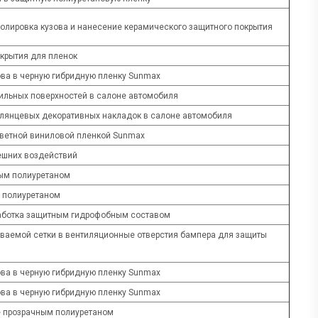
олировка кузова и нанесение керамического защитного покрытия
крытия для пленок
ва в черную гибридную пленку Sunmax
тильных поверхностей в салоне автомобиля
лянцевых декоративных накладок в салоне автомобиля
цветной виниловой пленкой Sunmax
нешних воздействий
ым полиуретаном
 полиуретаном
работка защитным гидрофобным составом
ваемой сетки в вентиляционные отверстия бампера для защиты
ва в черную гибридную пленку Sunmax
ва в черную гибридную пленку Sunmax
е прозрачным полиуретаном