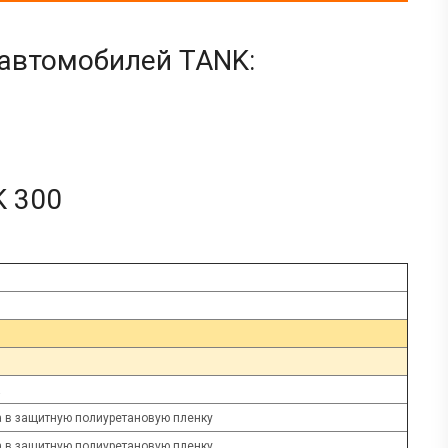
 автомобилей TANK:
K 300
а
а в защитную полиуретановую пленку
а в защитную полиуретановую пленку