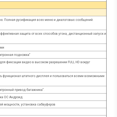
ню. Полная русификация всех меню и диалоговых сообщений.
эффективная защита от всех способов угона, дистанционный запуск и
ами
ктронная подножка"
ля фиксации видео в высоком разрешении FULL HD вокруг
ть функционал штатного дисплея и пользоваться всеми возможными
тронный привод багажника".
вка ОС Андроид
ей мощности, установка сабвуферов