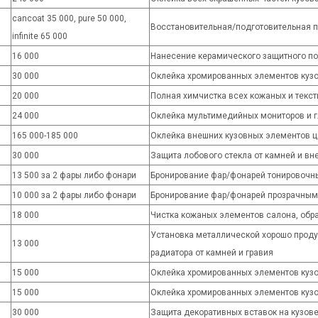
cancoat 35 000, pure 50 000,
Восстановительная/подготовительная п
infinite 65 000
16 000
Нанесение керамического защитного по
30 000
Оклейка хромированных элементов кузо
20 000
Полная химчистка всех кожаных и текс
24 000
Оклейка мультимедийных мониторов и г
165 000-185 000
Оклейка внешних кузовных элементов 
30 000
Защита лобового стекла от камней и в
13 500 за 2 фары либо фонари
Бронирование фар/фонарей тонировочн
10 000 за 2 фары либо фонари
Бронирование фар/фонарей прозрачным
18 000
Чистка кожаных элементов салона, об
Установка металлической хорошо проду
13 000
радиатора от камней и гравия
15 000
Оклейка хромированных элементов кузо
15 000
Оклейка хромированных элементов кузо
30 000
Защита декоративных вставок на кузов