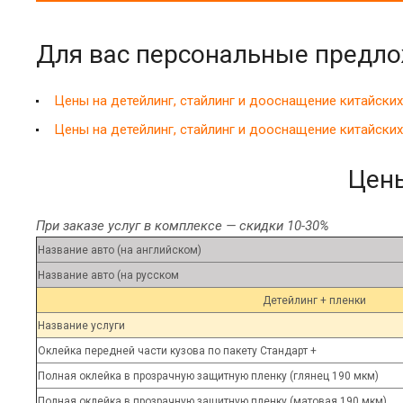
Для вас персональные предло
Цены на детейлинг, стайлинг и дооснащение китайски
Цены на детейлинг, стайлинг и дооснащение китайски
Цены
При заказе услуг в комплексе — скидки 10-30%
Название авто (на английском)
Название авто (на русском
Детейлинг + пленки
Название услуги
Оклейка передней части кузова по пакету Стандарт +
Полная оклейка в прозрачную защитную пленку (глянец 190 мкм)
Полная оклейка в прозрачную защитную пленку (матовая 190 мкм)