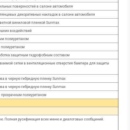
тильных поверхностей в салоне автомобиля
лянцевых декоративных накладок в салоне автомобиля
цветной виниловой пленкой Sunmax
нешних воздействий
ым полиуретаном
 полиуретаном
работка защитным гидрофобным составом
ваемой сетки в вентиляционные отверстия бампера для защиты
ва в черную гибридную пленку Sunmax
ва в черную гибридную пленку Sunmax
е прозрачным полиуретаном
ню. Полная русификация всех меню и диалоговых сообщений.