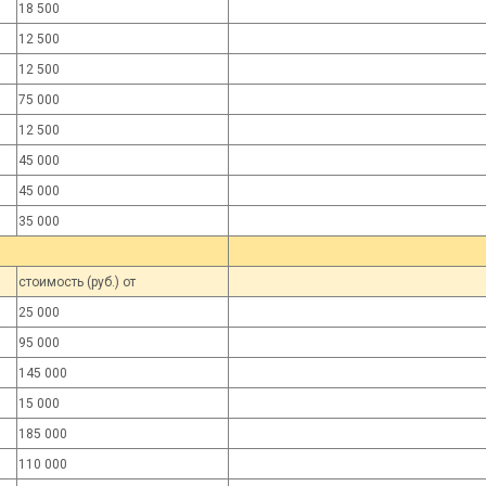
18 500
12 500
12 500
75 000
12 500
45 000
45 000
35 000
стоимость (руб.) от
25 000
95 000
145 000
15 000
185 000
110 000