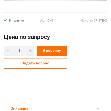
Арт.
QMI1
Иристек (IRISTEK)
В наличии
Цена по зап
р
осу
В корзину
Задать вопрос
Описание