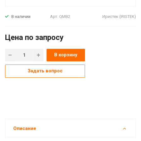
Арт.
QMB2
Иристек (IRISTEK)
В наличии
Цена по зап
р
осу
В корзину
Задать вопрос
Описание