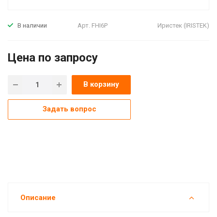
Арт.
FHI6P
Иристек (IRISTEK)
В наличии
Цена по зап
р
осу
В корзину
Задать вопрос
Описание