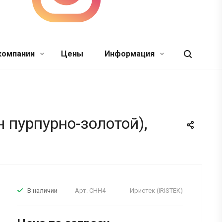
компании
Цены
Информация
н пурпурно-золотой),
Арт.
CHH4
Иристек (IRISTEK)
В наличии