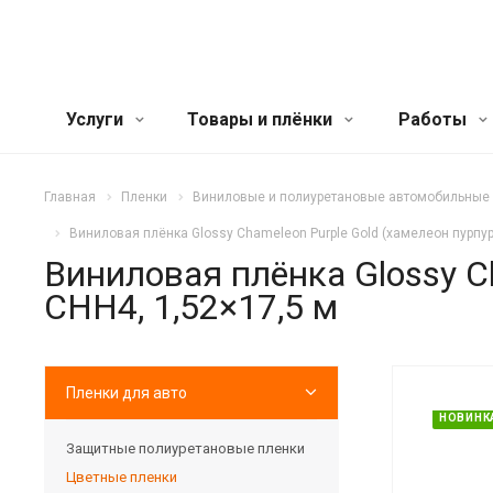
Услуги
Товары и плёнки
Работы
Главная
Пленки
Виниловые и полиуретановые автомобильные
Виниловая плёнка Glossy Chameleon Purple Gold (хамелеон пурпурн
Виниловая плёнка Glossy Ch
CHH4, 1,52×17,5 м
Пленки для авто
НОВИНК
Защитные полиуретановые пленки
Цветные пленки