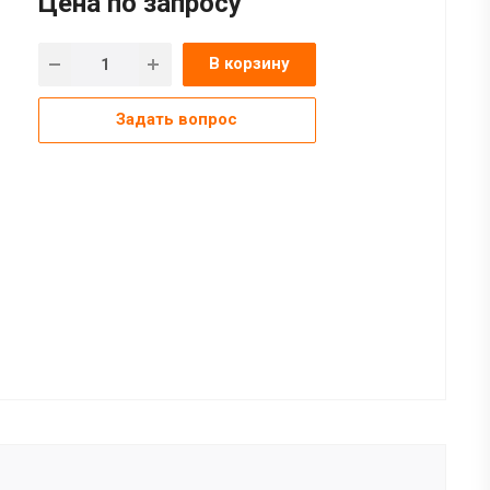
Цена по зап
р
осу
В корзину
Задать вопрос