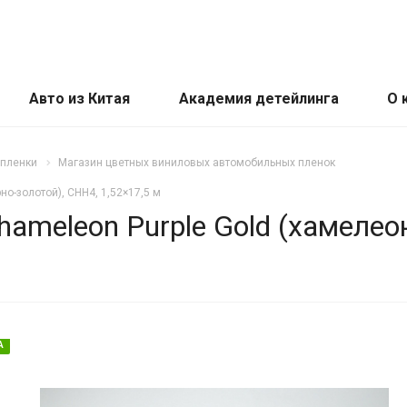
Авто из Китая
Академия детейлинга
О 
 пленки
Магазин цветных виниловых автомобильных пленок
о-золотой), CHH4, 1,52×17,5 м
ameleon Purple Gold (хамелео
А