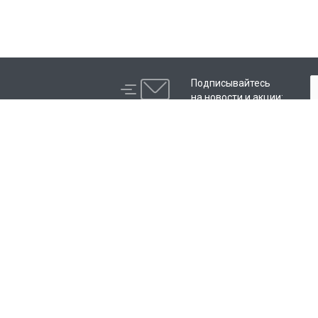
Подписывайтесь
на новости и акции:
Компания
Каталог
Контакты
Пленки для авто
Отзывы
IRISTEK
Программа лояльности
Сотрудники
Студенты
Лицензии
Партнеры