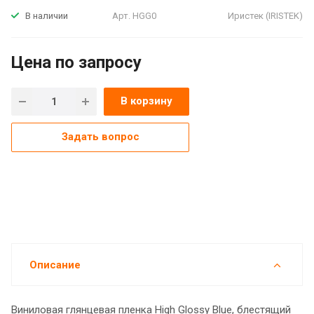
Арт.
HGG0
Иристек (IRISTEK)
В наличии
Цена по зап
р
осу
В корзину
Задать вопрос
Описание
Виниловая глянцевая пленка High Glossy Blue, блестящий