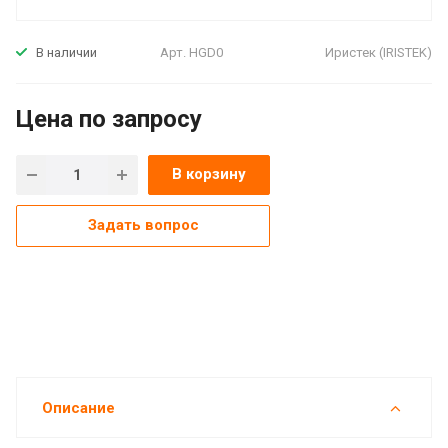
Арт.
HGD0
Иристек (IRISTEK)
В наличии
Цена по зап
р
осу
В корзину
Задать вопрос
Описание