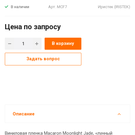
Арт.
MCF7
Иристек (IRISTEK)
В наличии
Цена по зап
р
осу
В корзину
Задать вопрос
Описание
Виниловая пленка Macaron Moonlight Jade, «лунный