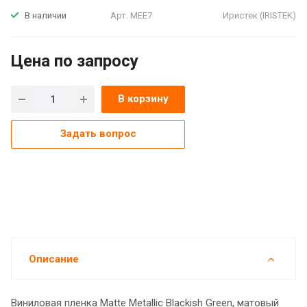
Арт.
MEE7
Иристек (IRISTEK)
В наличии
Цена по зап
р
осу
В корзину
Задать вопрос
Описание
Виниловая пленка Matte Metallic Blackish Green, матовый