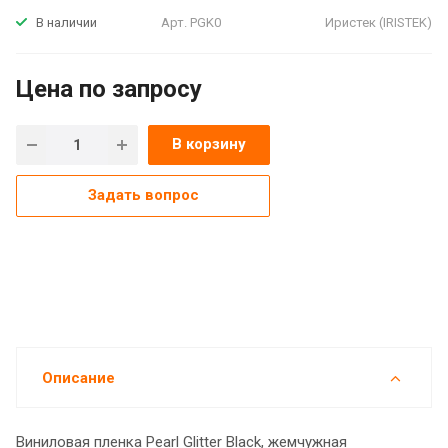
Арт.
PGK0
Иристек (IRISTEK)
В наличии
Цена по зап
р
осу
В корзину
Задать вопрос
Описание
Виниловая пленка Pearl Glitter Black, жемчужная