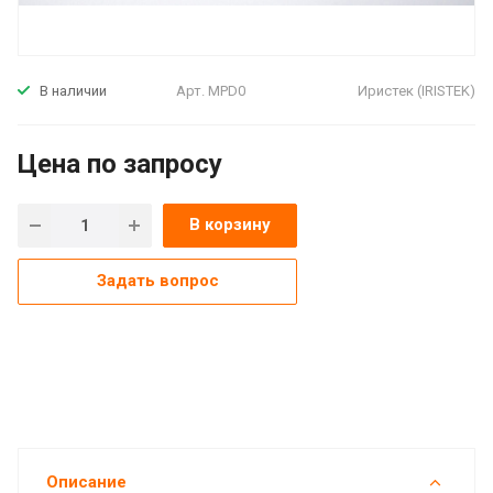
Арт.
MPD0
Иристек (IRISTEK)
В наличии
Цена по зап
р
осу
В корзину
Задать вопрос
Описание