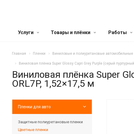
Услуги
Товары и плёнки
Работы
Главная
Пленки
Виниловые и полиуретановые автомобильные
Виниловая плёнка Super Glossy Capri Grey Purple (серый пурпурный
Виниловая плёнка Super Glo
ORL7P, 1,52×17,5 м
Пленки для авто
Защитные полиуретановые пленки
Цветные пленки