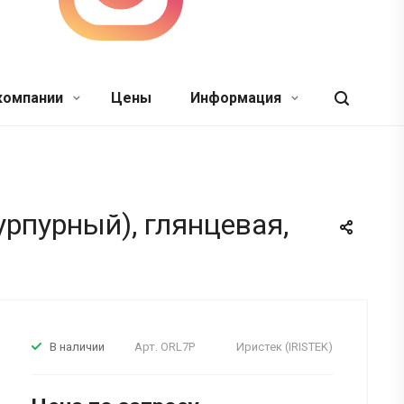
компании
Цены
Информация
урпурный), глянцевая,
Арт.
ORL7P
Иристек (IRISTEK)
В наличии