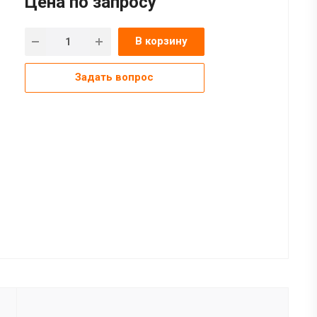
Цена по зап
р
осу
В корзину
Задать вопрос