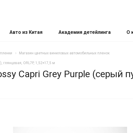
Авто из Китая
Академия детейлинга
О 
 пленки
Магазин цветных виниловых автомобильных пленок
), глянцевая, ORL7P, 1,52×17,5 м
ssy Capri Grey Purple (серый п