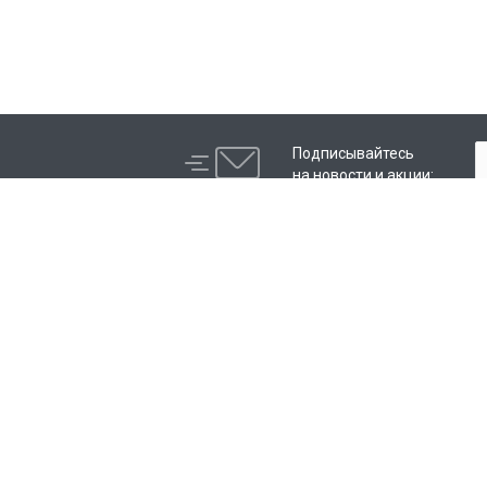
Подписывайтесь
на новости и акции:
Компания
Каталог
Контакты
Пленки для авто
Отзывы
IRISTEK
Программа лояльности
Сотрудники
Студенты
Лицензии
Партнеры