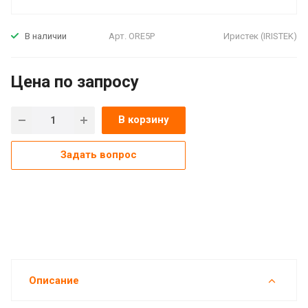
Арт.
ORE5P
Иристек (IRISTEK)
В наличии
Цена по зап
р
осу
В корзину
Задать вопрос
Описание