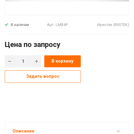
Арт.
LMB4P
Иристек (IRISTEK)
В наличии
Цена по зап
р
осу
В корзину
Задать вопрос
Описание