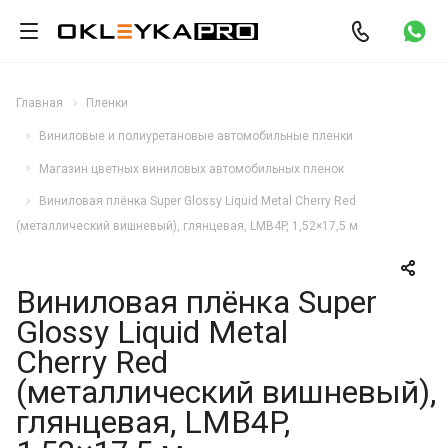
Главная
Пленки
Виниловые и полиуретановые автомобильные пленки
Магазин цветных виниловых автомобильных пленок
Виниловая плёнка Super Glossy Liquid Metal Cherry Red
(металлический вишневый), глянцевая, LMB4P, 1,52×17,5 м
Виниловая плёнка Super
Glossy Liquid Metal
Cherry Red
(металлический вишневый),
глянцевая, LMB4P,