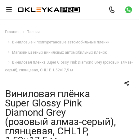
Главная
Пленки
Виниловые и полиуретановые автомобильные пленки
Магазин цветных виниловых автомобильных пленок
Виниловая плёнка Super Glossy Pink Diamond Grey (розовый алмаз-
серый), глянцевая, CHL1P, 1,52×17,5 м
Виниловая плёнка
Super Glossy Pink
Diamond Grey
(розовый алмаз-серый),
глянцевая, CHL1P,