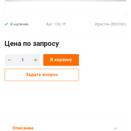
Арт.
CHL1P
Иристек (IRISTEK)
В наличии
Цена по зап
р
осу
В корзину
Задать вопрос
Описание