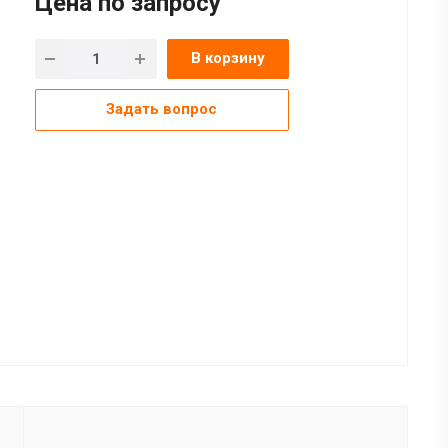
Цена по зап
р
осу
В корзину
Задать вопрос