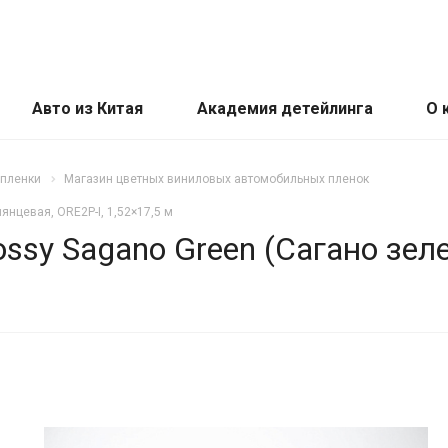
Авто из Китая
Академия детейлинга
О 
 пленки
Магазин цветных виниловых автомобильных пленок
янцевая, ORE2P-I, 1,52×17,5 м
ssy Sagano Green (Сагано зел