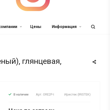
компании
Цены
Информация
еный), глянцевая,
Арт.
ORE2P-I
Иристек (IRISTEK)
В наличии