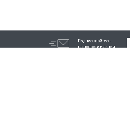
Подписывайтесь
на новости и акции:
Компания
Каталог
Контакты
Пленки для авто
Отзывы
IRISTEK
Программа лояльности
Сотрудники
Студенты
Лицензии
Партнеры