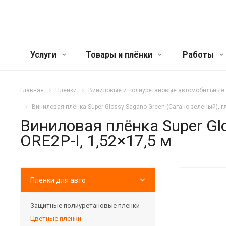
Услуги
Товары и плёнки
Работы
Главная
Пленки
Виниловые и полиуретановые автомобильные
Виниловая плёнка Super Glossy Sagano Green (Сагано зеленый), гл
Виниловая плёнка Super Glo
ORE2P-I, 1,52×17,5 м
Пленки для авто
Защитные полиуретановые пленки
Цветные пленки