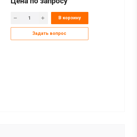
Цена по зап
р
осу
В корзину
Задать вопрос