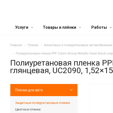
Услуги
Товары и плёнки
Работы
Главная
Пленки
Виниловые и полиуретановые автомобильные
Полиуретановая пленка PPF Colors Glossy Metallic Dawn Black (че
Полиуретановая пленка PPF 
глянцевая, UC2090, 1,52×15
Пленки для авто
Защитные полиуретановые пленки
Цветные пленки