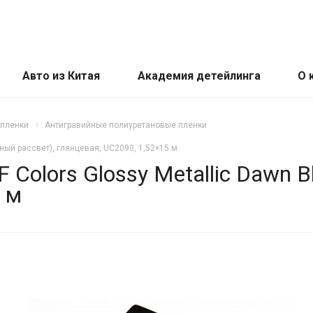
Авто из Китая
Академия детейлинга
О 
 пленки
Антигравийные полиуретановые пленки
рный рассвет), глянцевая, UC2090, 1,52×15 м
Colors Glossy Metallic Dawn B
 м