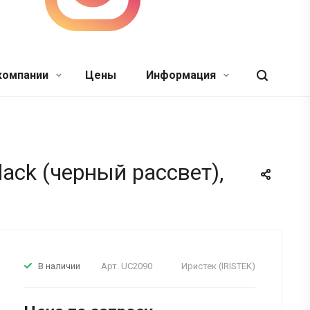
компании
Цены
Информация
lack (черный рассвет),
Арт.
UC2090
Иристек (IRISTEK)
В наличии