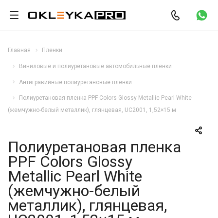
Главная
Пленки
Виниловые и полиуретановые автомобильные пленки
Антигравийные полиуретановые пленки
Полиуретановая пленка PPF Colors Glossy Metallic Pearl White
(жемчужно-белый металлик), глянцевая, UC2001, 1,52×15 м
Полиуретановая пленка
PPF Colors Glossy
Metallic Pearl White
(жемчужно-белый
металлик), глянцевая,