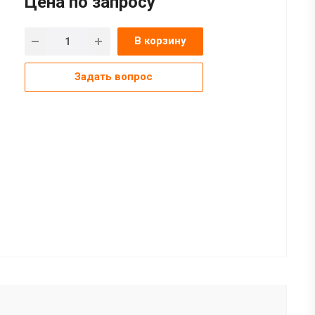
Цена по зап
р
осу
В корзину
Задать вопрос