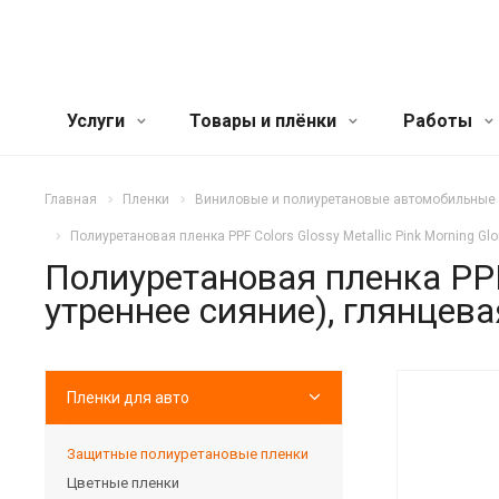
Услуги
Товары и плёнки
Работы
Главная
Пленки
Виниловые и полиуретановые автомобильные
Полиуретановая пленка PPF Colors Glossy Metallic Pink Morning Gl
Полиуретановая пленка PPF C
утреннее сияние), глянцева
Пленки для авто
Защитные полиуретановые пленки
Цветные пленки