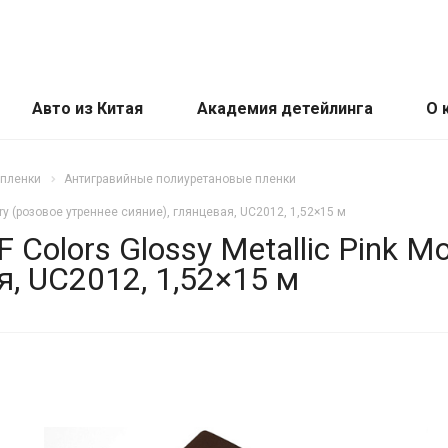
Авто из Китая
Академия детейлинга
О 
 пленки
Антигравийные полиуретановые пленки
ory (розовое утреннее сияние), глянцевая, UC2012, 1,52×15 м
olors Glossy Metallic Pink Mo
я, UC2012, 1,52×15 м