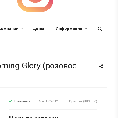
компании
Цены
Информация
rning Glory (розовое
Арт.
UC2012
Иристек (IRISTEK)
В наличии