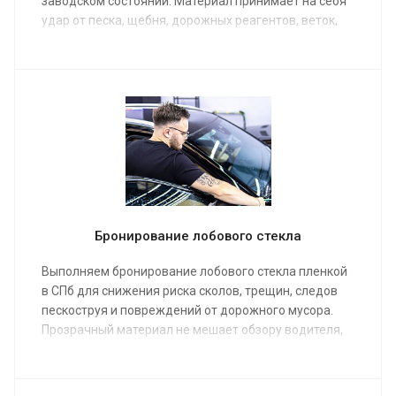
заводском состоянии. Материал принимает на себя
удар от песка, щебня, дорожных реагентов, веток,
мелких камней и случайных потертостей на
парковке.
АКЦИЯ на оклейку кузова – 199 000 ₽, вместо 280
000 ₽!
Бронирование лобового стекла
Выполняем бронирование лобового стекла пленкой
в СПб для снижения риска сколов, трещин, следов
пескоструя и повреждений от дорожного мусора.
Прозрачный материал не мешает обзору водителя,
сохраняет светопропускание и помогает дольше
сохранить штатное стекло автомобиля. Для
усиления эффекта можно дополнительно нанести