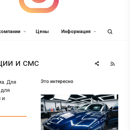
компании
Цены
Информация
ции и смс
Это интересно
ма. Для
 для
 и