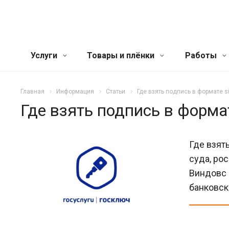
Услуги
Товары и плёнки
Работы
Главная
Информация
Статьи
Где взять подпись в формате s
Где взять подпись в формат
Где взят
суда, ро
Виндовс 
банковск