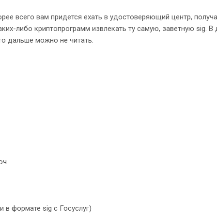
корее всего вам придется ехать в удостоверяющий центр, получ
ких-либо криптопрограмм извлекать ту самую, заветную sig. В
 то дальше можно не читать.
юч
 в формате sig с Госуслуг)