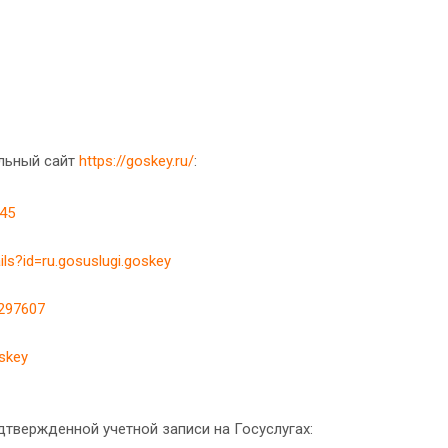
льный сайт
https://goskey.ru/
:
745
ils?id=ru.gosuslugi.goskey
4297607
oskey
твержденной учетной записи на Госуслугах: