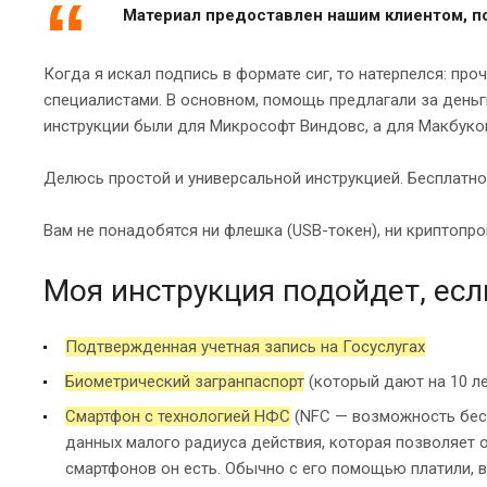
Материал предоставлен нашим клиентом, по
Когда я искал подпись в формате сиг, то натерпелся: пр
специалистами. В основном, помощь предлагали за деньги
инструкции были для Микрософт Виндовс, а для Макбуков
Делюсь простой и универсальной инструкцией. Бесплатно.
Вам не понадобятся ни флешка (USB-токен), ни криптопр
Моя инструкция подойдет, если
Подтвержденная учетная запись на Госуслугах
Биометрический загранпаспорт
(который дают на 10 ле
Смартфон с технологией НФС
(NFC — возможность беск
данных малого радиуса действия, которая позволяет
смартфонов он есть. Обычно с его помощью платили, в